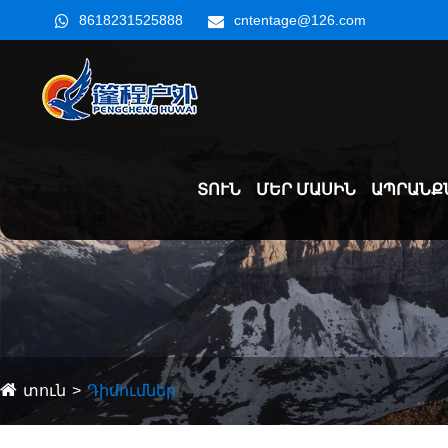
8618231525888
cntentage@126.com
ՏՈՒՆ
ՄԵՐ ՄԱՍԻՆ
ԱՊՐԱՆՔ
տուն
Դիմումներ