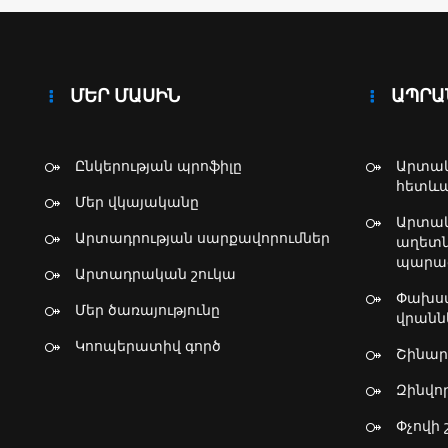
արտադ
ստանդ
համակա
ՄԵՐ ՄԱՍԻՆ
ԱՊՐԱ
Ընկերության պրոֆիլը
Արտակ
հետևա
Մեր վկայականը
Արտակ
Արտադրության սարքավորումներ
աղետն
պարա
Արտադրական շուկա
Փախստ
Մեր ծառայությունը
վրանն
Կոոպերատիվ գործ
Շինար
Զինվո
Փչովի