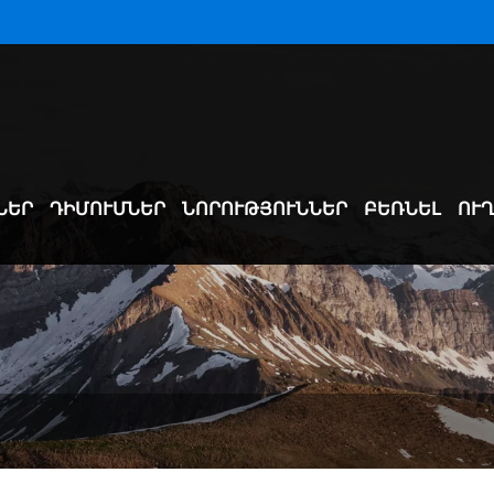
ՆԵՐ
ԴԻՄՈՒՄՆԵՐ
ՆՈՐՈՒԹՅՈՒՆՆԵՐ
ԲԵՌՆԵԼ
ՈՒՂ