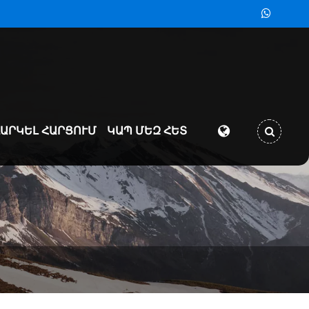
ԱՐԿԵԼ ՀԱՐՑՈՒՄ
ԿԱՊ ՄԵԶ ՀԵՏ