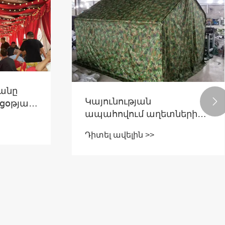
րանը
Կայունության

ցօթյա
ապահովում աղետների
ը
օգնության
Դիտել ավելին >>
ապաստարաններում
դաժան եղանակի
պայմաններում. Pengcheng
Outdoor's Export-Grade Dister
Relief Tents-Testing and Case
Studies