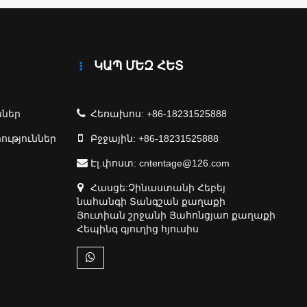
ԿԱՊ ՄԵԶ ՀԵՏ
ններ
Հեռախոս:
+86-18231525888
ություններ
Բջջային:
+86-18231525888
Էլ.փոստ:
cntentage@126.com
Հասցե:Չինաստանի Հեբեյ
նահանգի Տանգշան քաղաքի
Յուտիան շրջանի Յահոնցյաո քաղաքի
Հեպինգ գյուղից հյուսիս