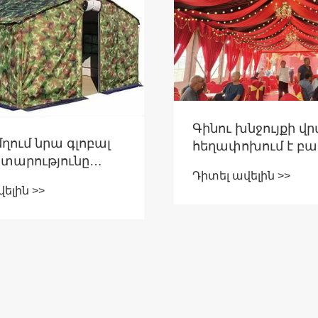
Գինու խնջույքի վ
 մղում նրա գլոբալ
հեղափոխում է բա
տարությունը
ճաշկերույթի փորձ
Դիտել ավելին >>
արգ
ելին >>
ակների
արարման
մ: Pengcheng
-ը հզորացնում է իր
ային ընդլայնումը
րից տուժած
րի