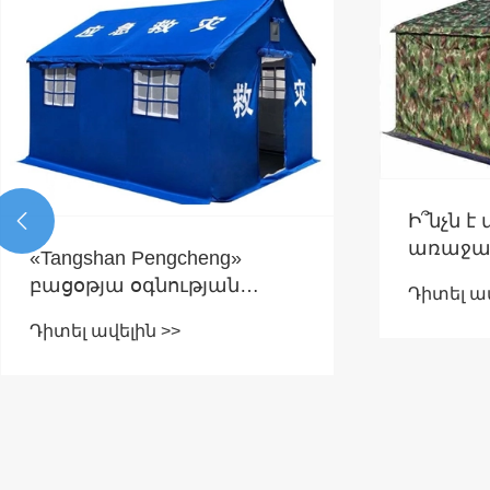
Ի՞նչն է

առաջա
«Tangshan Pengcheng»
արտակ
բացօթյա օգնության
Դիտել ավ
իրավիճ
վրանները հարցումներ և
մատակ
Դիտել ավելին >>
պատվերներ են ստացել
ոլորտու
բազմաթիվ երկրներից, և
Outdoor
դրանց միջազգային
միջազգ
շուկայի ճանաչումը
աղետնե
շարունակում է
վրաննե
բարելավվել: