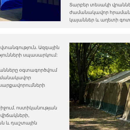
Տարբեր տեսակի վրաննե
ժամանակավոր հրաման
կայաններ և աղետի գո
վտանգություն. Ազգային
յունների սպասարկում:
անները օգտագործվում
ամանակավոր
սարքավորումների
ջում. ոստիկանության
վիճակների,
ան և դաշտային